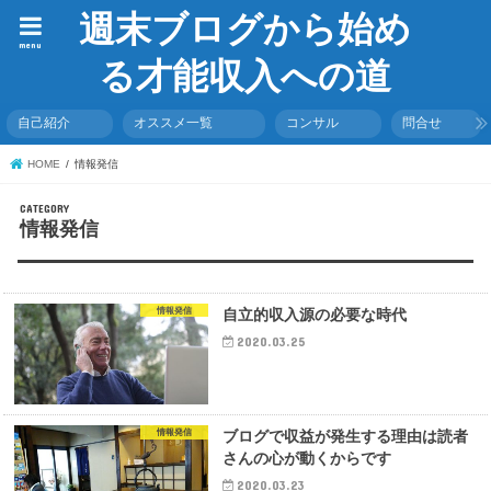
週末ブログから始め
menu
る才能収入への道
自己紹介
オススメ一覧
コンサル
問合せ
HOME
情報発信
情報発信
情報発信
自立的収入源の必要な時代
2020.03.25
情報発信
ブログで収益が発生する理由は読者
さんの心が動くからです
2020.03.23