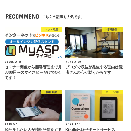
RECOMMEND
こちらの記事も人気です。
ネット活用
情報発信
2020.12.17
2020.3.23
セミナー開催から顧客管理まで月
ブログで収益が発生する理由は読
3300円〜のマイスピーだけでOK
者さんの心が動くからです
です！
情報発信
ネット活用
2019.5.1
2022.1.10
脱サラしたい人が情報発信をする
Kindle出版サポートサービス