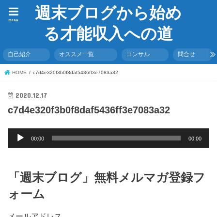
週末ブログから始め
menu
る才能収入への道
自己紹介
オススメ一覧
コンサル
問合せ
HOME
c7d4e320f3b0f8daf5436ff3e7083a32
2020.12.17
c7d4e320f3b0f8daf5436ff3e7083a32
音
00:00
00:00
声
プ
レ
「週末ブログ」無料メルマガ登録フ
ー
ヤ
ォーム
ー
メールアドレス