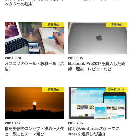
べき５つの理由
情報発信
情報発信
2020.2.18
2019.8.15
オススメのツール・教材一覧（広
Macbook Pro2017を購入した経
告）
緯・理由・レビューなど
情報発信
ワードプレス
2020.1.13
2019.4.27
情報発信のコンセプト決め〜人生
ぼくがwordpressのテーマに
と一致したテーマ選び
storkを選択した理由