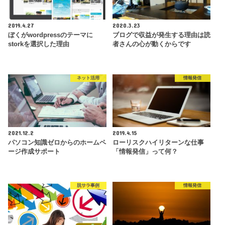
2019.4.27
2020.3.23
ぼくがwordpressのテーマに
ブログで収益が発生する理由は読
storkを選択した理由
者さんの心が動くからです
ネット活用
情報発信
2021.12.2
2019.4.15
パソコン知識ゼロからのホームペ
ローリスクハイリターンな仕事
ージ作成サポート
「情報発信」って何？
脱サラ事例
情報発信